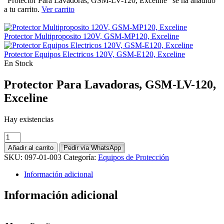
“Protector Para Lavadoras, GSM-LV-120, Exceline” se ha añadido
a tu carrito.
Ver carrito
Protector Multiproposito 120V, GSM-MP120, Exceline
Protector Equipos Electricos 120V, GSM-E120, Exceline
En Stock
Protector Para Lavadoras, GSM-LV-120,
Exceline
Hay existencias
Protector
Para
Añadir al carrito
Pedir via WhatsApp
Lavadoras,
SKU:
097-01-003
Categoría:
Equipos de Protección
GSM-
LV-
Información adicional
120,
Exceline
Información adicional
cantidad