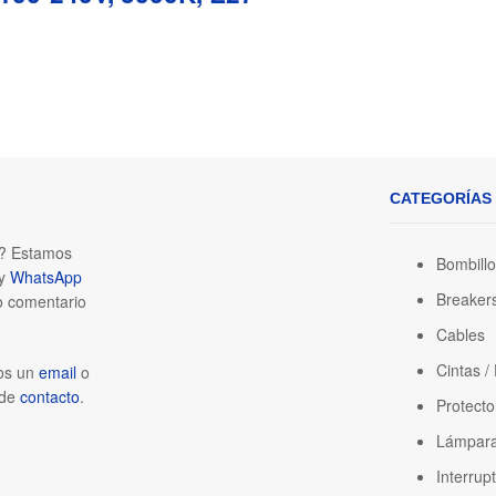
CATEGORÍAS
a? Estamos
Bombill
y
WhatsApp
Breaker
o comentario
Cables
Cintas /
os un
email
o
 de
contacto
.
Protecto
Lámpara
Interrup