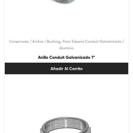
,
Conectores / Anillos / Bushing
Para Tuberia Conduit Galvanizada /
Aluminio
Anillo Conduit Galvanizado 1″
Añadir Al Carrito