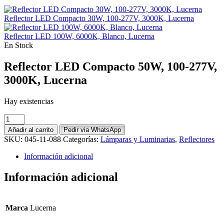
Reflector LED Compacto 30W, 100-277V, 3000K, Lucerna
Reflector LED 100W, 6000K, Blanco, Lucerna
En Stock
Reflector LED Compacto 50W, 100-277V,
3000K, Lucerna
Hay existencias
Reflector
LED
Añadir al carrito
Pedir via WhatsApp
Compacto
SKU:
045-11-088
Categorías:
Lámparas y Luminarias
,
Reflectores
50W,
100-
Información adicional
277V,
3000K,
Información adicional
Lucerna
cantidad
Marca
Lucerna