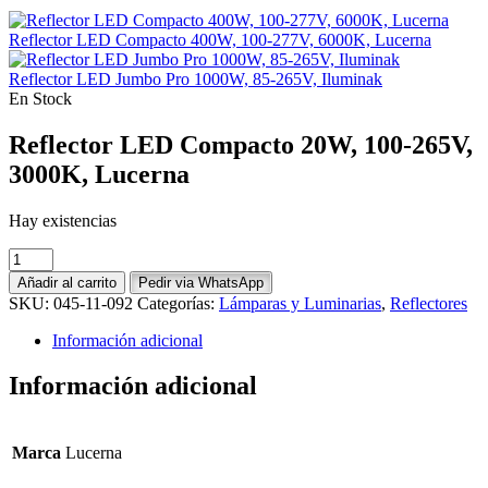
Reflector LED Compacto 400W, 100-277V, 6000K, Lucerna
Reflector LED Jumbo Pro 1000W, 85-265V, Iluminak
En Stock
Reflector LED Compacto 20W, 100-265V,
3000K, Lucerna
Hay existencias
Reflector
LED
Añadir al carrito
Pedir via WhatsApp
Compacto
SKU:
045-11-092
Categorías:
Lámparas y Luminarias
,
Reflectores
20W,
100-
Información adicional
265V,
3000K,
Información adicional
Lucerna
cantidad
Marca
Lucerna