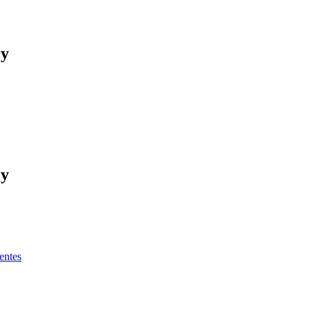
ry
ry
entes