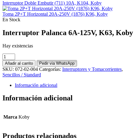
Interruptor Doble Embutir (711) 10A, K104, Koby
Toma 2P+T Horizontal 20A-250V (1876) K96, Koby
En Stock
Interruptor Palanca 6A-125V, K63, Koby
Hay existencias
Interruptor
Palanca
Añadir al carrito
Pedir via WhatsApp
6A-
SKU:
072-02-004
Categorías:
Interruptores y Tomacorrientes
,
125V,
Sencillos / Standard
K63,
Koby
Información adicional
cantidad
Información adicional
Marca
Koby
Productos relacionados